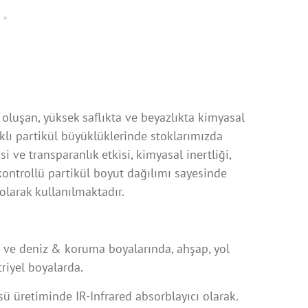
e oluşan, yüksek saflıkta ve beyazlıkta kimyasal
arklı partikül büyüklüklerinde stoklarımızda
 ve transparanlık etkisi, kimyasal inertliği,
 kontrollü partikül boyut dağılımı sayesinde
larak kullanılmaktadır.
n ve deniz & koruma boyalarında, ahşap, yol
riyel boyalarda.
ü üretiminde IR-Infrared absorblayıcı olarak.