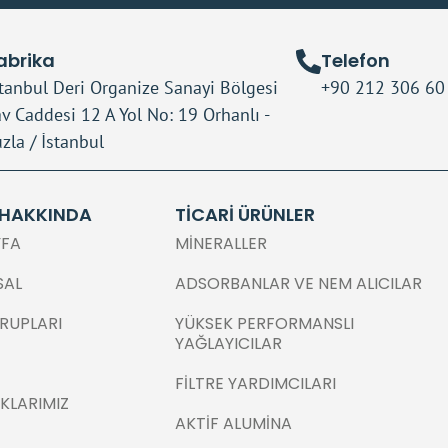
abrika
Telefon
stanbul Deri Organize Sanayi Bölgesi
+90 212 306 60
av Caddesi 12 A Yol No: 19 Orhanlı -
zla / İstanbul
 HAKKINDA
TICARI ÜRÜNLER
YFA
MINERALLER
SAL
ADSORBANLAR VE NEM ALICILAR
RUPLARI
YÜKSEK PERFORMANSLI
YAĞLAYICILAR
FILTRE YARDIMCILARI
KLARIMIZ
AKTIF ALUMINA