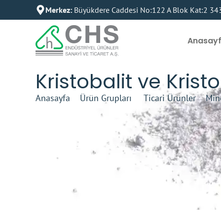
Merkez:
Büyükdere Caddesi No:122 A Blok Kat:2 3439
Anasay
Kristobalit ve Krist
Anasayfa
–
Ürün Grupları
–
Ticari Ürünler
–
Min