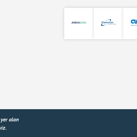
yer alan
iz.