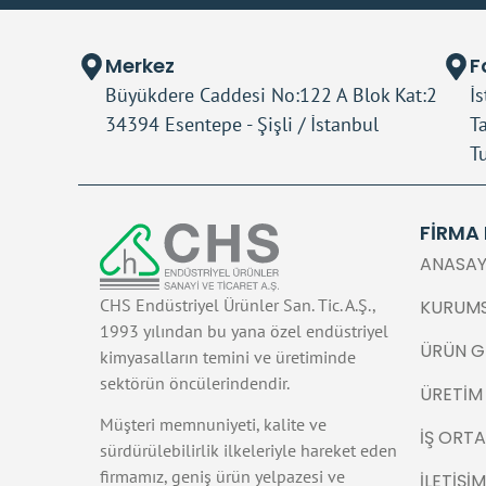
Merkez
F
Büyükdere Caddesi No:122 A Blok Kat:2
İ
34394 Esentepe - Şişli / İstanbul
T
Tu
FİRMA
ANASA
CHS Endüstriyel Ürünler San. Tic. A.Ş.,
KURUM
1993 yılından bu yana özel endüstriyel
ÜRÜN G
kimyasalların temini ve üretiminde
sektörün öncülerindendir.
ÜRETIM
Müşteri memnuniyeti, kalite ve
İŞ ORTA
sürdürülebilirlik ilkeleriyle hareket eden
firmamız, geniş ürün yelpazesi ve
İLETIŞIM