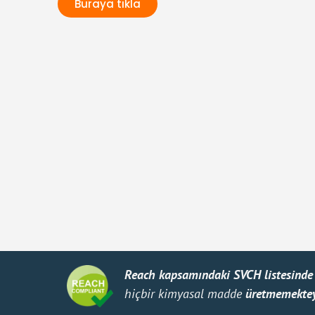
Buraya tıkla
Reach kapsamındaki SVCH listesinde 
hiçbir kimyasal madde
üretmemektey