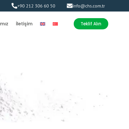
+90 212 306 60 50
info@chs.com.tr
ımız
İletişim
Teklif Alın