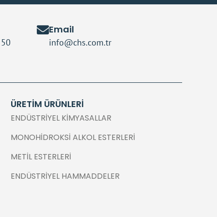
Email
 50
info@chs.com.tr
ÜRETİM ÜRÜNLERİ
ENDÜSTRIYEL KIMYASALLAR
MONOHIDROKSI ALKOL ESTERLERI
METIL ESTERLERI
ENDÜSTRIYEL HAMMADDELER