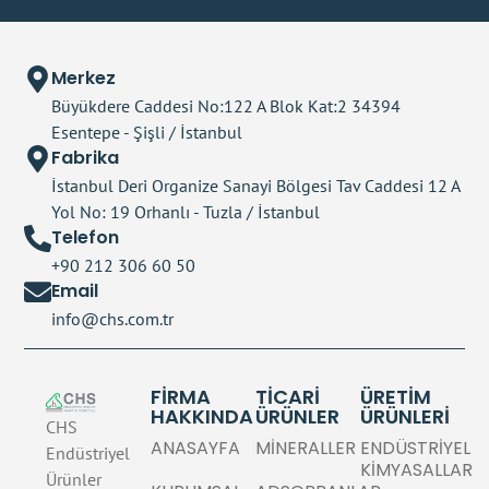
Merkez
Büyükdere Caddesi No:122 A Blok Kat:2 34394
Esentepe - Şişli / İstanbul
Fabrika
İstanbul Deri Organize Sanayi Bölgesi Tav Caddesi 12 A
Yol No: 19 Orhanlı - Tuzla / İstanbul
Telefon
+90 212 306 60 50
Email
info@chs.com.tr
FİRMA
TICARI
ÜRETİM
HAKKINDA
ÜRÜNLER
ÜRÜNLERİ
CHS
ANASAYFA
MINERALLER
ENDÜSTRIYEL
Endüstriyel
KIMYASALLAR
Ürünler