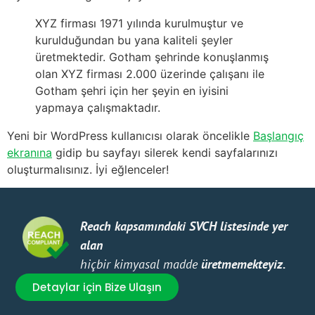
XYZ firması 1971 yılında kurulmuştur ve
kurulduğundan bu yana kaliteli şeyler
üretmektedir. Gotham şehrinde konuşlanmış
olan XYZ firması 2.000 üzerinde çalışanı ile
Gotham şehri için her şeyin en iyisini
yapmaya çalışmaktadır.
Yeni bir WordPress kullanıcısı olarak öncelikle
Başlangıç
ekranına
gidip bu sayfayı silerek kendi sayfalarınızı
oluşturmalısınız. İyi eğlenceler!
Reach kapsamındaki SVCH listesinde yer
Güçl
alan
Müşt
hiçbir kimyasal madde
üretmemekteyiz.
işin
Detaylar için Bize Ulaşın