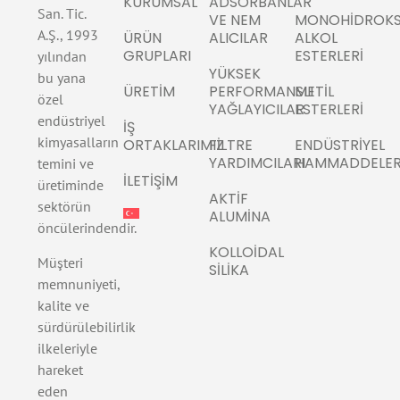
KURUMSAL
ADSORBANLAR
San. Tic.
VE NEM
MONOHIDROKS
A.Ş., 1993
ÜRÜN
ALICILAR
ALKOL
GRUPLARI
ESTERLERI
yılından
YÜKSEK
bu yana
ÜRETIM
PERFORMANSLI
METIL
özel
YAĞLAYICILAR
ESTERLERI
endüstriyel
İŞ
kimyasalların
ORTAKLARIMIZ
FILTRE
ENDÜSTRIYEL
YARDIMCILARI
HAMMADDELE
temini ve
İLETIŞIM
üretiminde
AKTIF
sektörün
ALUMINA
öncülerindendir.
KOLLOIDAL
Müşteri
SILIKA
memnuniyeti,
kalite ve
sürdürülebilirlik
ilkeleriyle
hareket
eden